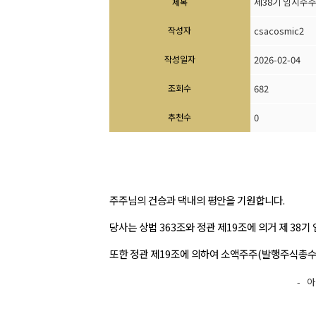
제38기 임시주
제목
작성자
csacosmic2
작성일자
2026-02-04
조회수
682
추천수
0
주주님의 건승과 댁내의 평안을 기원합니다.
당사는 상법 363조와 정관 제19조에 의거 제 38
또한 정관 제19조에 의하여 소액주주(발행주식총수의
- 