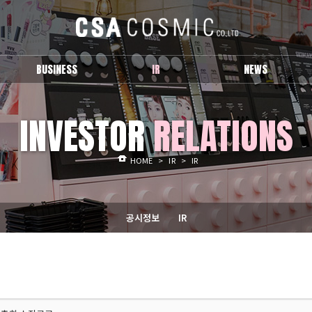
BUSINESS
IR
NEWS
브랜드 소개
공시정보
보도자료
INVESTOR
RELATIONS
IR
Activity
HOME
>
IR
>
IR
공시정보
IR