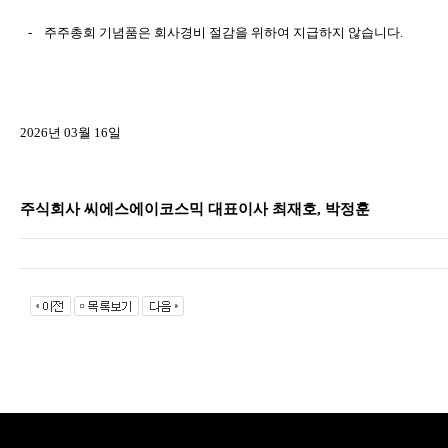
-
주주총회
기념품은
회사경비
절감을
위하여
지급하지
않습니다
.
2026
년
03
월
16
일
주식회사
씨에스에이코스믹
대표이사
최재호
,
박정훈