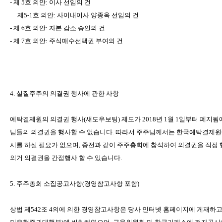
-
제
5
호
의안
:
이사
선임의
건
제
5-1
호
의안
:
사이내이사
양종옥
선임의
건
-
제
6
호
의안
:
자본
감소
승인의
건
-
제
7
호
의안
:
주식매수선택권
부여의
건
4.
실질주주의
의결권
행사에
관한
사항
예탁결제원의
의결권
행사
(
섀도우보팅
)
제도가
2018
년
1
월
1
일부터
폐지됨
님들의
의결권을
행사할
수
없습니다
.
따라서
주주님께서는
한국예탁결제원
시를
하실
필요가
없으며
,
종전과
같이
주주총회에
참석하여
의결권을
직접
의거
의결권을
간접행사
할
수
있습니다
.
5.
주주총회
소집공고사항
(
경영참고사항
포함
)
상법
제
542
조
4
의에
의한
경영참고사항은
당사
인터넷
홈페이지에
게재하