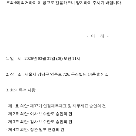
조의
4
에
의거하여
이
공고로
갈음하오니
양지하여
주시기
바랍니다
.
-
아
래
-
1.
일
시
: 2026
년
03
월
31
일
(
화
)
오전
11
시
2.
장
소
:
서울시
강남구
언주로
726,
두산빌딩
14
층
회의실
3.
회의
목적
사항
-
제
1
호
의안
:
제
37
기
연결재무제표
및
재무제표
승인의
건
-
제
2
호
의안
:
이사
보수한도
승인의
건
-
제
3
호
의안
:
감사
보수한도
승인의
건
-
제
4
호
의안
:
정관
일부
변경의
건