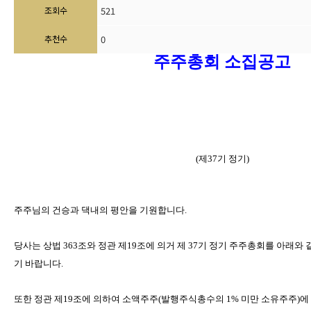
조회수
521
추천수
0
주주총회
소집공고
(
제
37
기
정기
)
주주님의
건승과
댁내의
평안을
기원합니다
.
당사는
상법
363
조와
정관
제
19
조에
의거
제
37
기
정기
주주총회를
아래와
기
바랍니다
.
또한
정관
제
19
조에
의하여
소액주주
(
발행주식총수의
1%
미만
소유주주
)
에