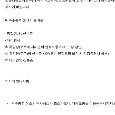
민은행증권대행부
)
에
비치하였으며
,
금융위원회
및
한국거래소에
전자공시
하시기
바랍니다
.
6.
주주총회
참석시
준비물
-
직접행사
:
신분증
-
대리행사
①
위임장
(
주주와
대리인의
인적사항
기재
,
도장
날인
)
②
위임인
(
주주
)
의
신분증
사본
(
또는
인감도장
날인
시
인감증명서
첨부
)
③
대리인의
신분증
7.
기타
안내사항
-
주주총회
장소의
주차장소가
협소하오니
,
대중교통을
이용해주시기
바