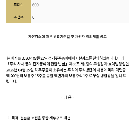
조회수
600
추천수
0
자본감소에 따른 병합기준일 및 채권자 이의제출 공고
본 회사는
2026
년
03
월
31
일 정기주주총회에서 자본감소를 결의하였습니다
.
이에
「주식
사채 등의 전자등록에 관한 법률」제
65
조 제1항의 무상감자 효력발생일인
·
2026년 04월 15일 각 주주들이 소유하는 주식이 주식병합의 내용에 따라 액면금
액 200원의 보통주 15주를 동일 액면가의 보통주식 1주로 무상 병합됨을 알려 드
립니다.
- 다 음 -
1
. 목적: 결손금 보전을 통한 재무구조 개선