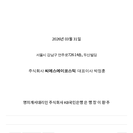
2026
년
03
월
31
일
726 14
,
서울시 강남구 언주로
층
두산빌딩
주식회사
씨에스에이코스믹
대표이사
박정훈
명의개서대리인 주식회사
KB
국민은행 은 행 장 이 환 주