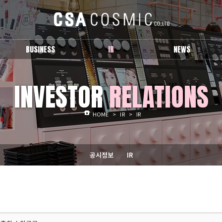
BUSINESS
IR
NEWS
브랜드 소개
공시정보
보도자료
INVESTOR
RELATIONS
IR
Activity
HOME
>
IR
>
IR
공시정보
IR