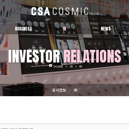
BUSINESS
IR
NEWS
브랜드 소개
공시정보
보도자료
INVESTOR
RELATIONS
IR
Activity
HOME
>
IR
>
IR
공시정보
IR