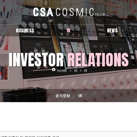
BUSINESS
IR
NEWS
브랜드 소개
공시정보
보도자료
INVESTOR
RELATIONS
IR
Activity
HOME
>
IR
>
IR
공시정보
IR