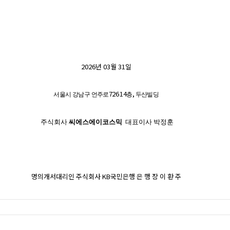
2026
년
03
월
31
일
726 14
,
서울시 강남구 언주로
층
두산빌딩
주식회사
씨에스에이코스믹
대표이사
박정훈
명의개서대리인 주식회사
KB
국민은행 은 행 장 이 환 주