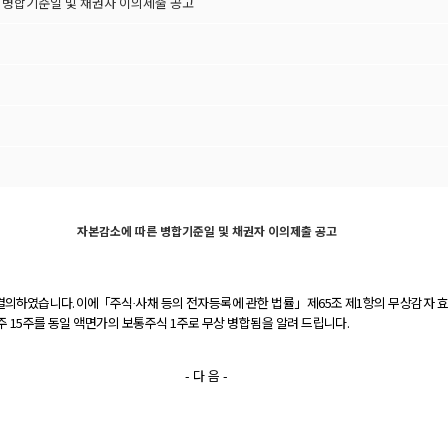
 병합기준일 및 채권자 이의제출 공고
자본감소에 따른 병합기준일 및 채권자 이의제출 공고
 결의하였습니다
.
이에「주식
사채 등의 전자등록에 관한 법률」제
65
조 제1항의 무상감자 효
·
주 15주를 동일 액면가의 보통주식 1주로 무상 병합됨을 알려 드립니다.
- 다 음 -