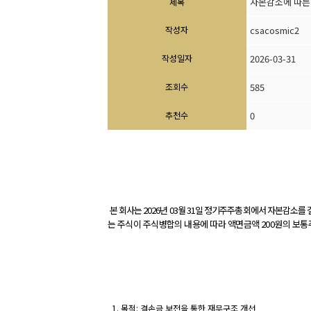
자본감소에 따른
제목
작성자
csacosmic2
작성일자
2026-03-31
조회수
585
추천수
0
본 회사는
2026
년
03
월
31
일 정기주주총회에서 자본감소를
는 주식이 주식병합의 내용에 따라 액면금액 200원의 보통
1
. 목적: 결손금 보전을 통한 재무구조 개선