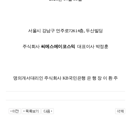
726 14
,
서울시 강남구 언주로
층
두산빌딩
주식회사
씨에스에이코스믹
대표이사
박정훈
명의개서대리인 주식회사
KB
국민은행 은 행 장 이 환 주