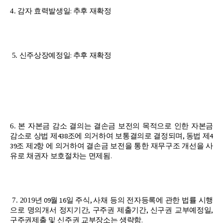
:
4.
감자 효력발생일
추후 재확정
:
5.
신주상장예정일
추후 재확정
6.
본 자본금 감소 결의는 결손금 보전의 목적으로 인한 자본금
438
,
4
감소로 상법 제
조에 의거하여 보통결의로 결정되며
동법 제
39
2
조 제
항
에 의거하여 결손금 보전을 통한 재무구조 개선을 사
.
유로 채권자 보호절차는 면제됨
09
16
,
7. 2019
년
월
일 주식
사채 등의 전자등록에 관한 법률 시행
,
,
,
으로 명의개서 정지기간
구주권 제출기간
신구권 교부예정일
.
구주권제출 및 신주권 교부장소는 생략함