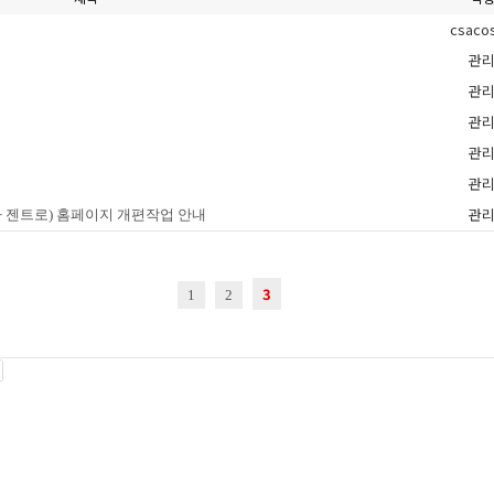
csaco
관
관
관
관
관
관
회사 젠트로) 홈페이지 개편작업 안내
3
1
2