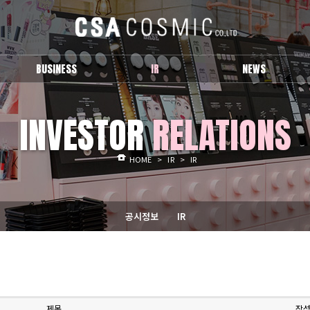
BUSINESS
IR
NEWS
브랜드 소개
공시정보
보도자료
INVESTOR
RELATIONS
IR
Activity
HOME
>
IR
>
IR
공시정보
IR
제목
작