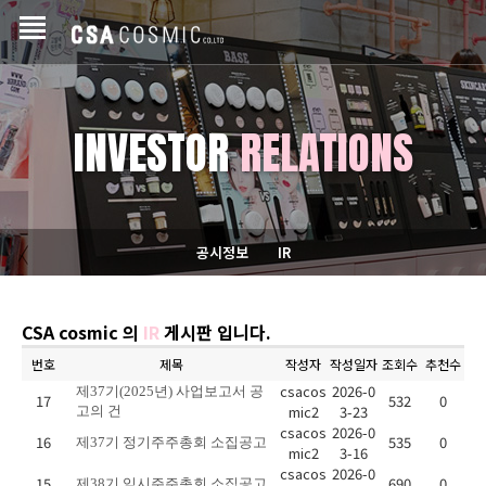
INVESTOR
RELATIONS
공시정보
IR
CSA cosmic 의
IR
게시판 입니다.
번호
제목
작성자
작성일자
조회수
추천수
csacos
2026-0
제37기(2025년) 사업보고서 공
17
532
0
mic2
3-23
고의 건
csacos
2026-0
16
535
0
제37기 정기주주총회 소집공고
mic2
3-16
csacos
2026-0
15
690
0
제38기 임시주주총회 소집공고