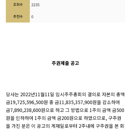
조회수
2235
추천수
0
주권제출 공고
당사는
2022
년
11
월
11
일 임시주주총회의 결의로 자본의 총액
금
19,725,596,500
원 중 금
11,835,357,900
원을 감소하여
금
7,890,238,600
원으로 하고 그 방법으로
1
주의 금액 금
500
원을 인하하여
1
주의 금액 금
200
원으로 하였으므로
,
구주권
을 가진 분은 이 공고의 게재일로부터
2주
내에 구주권을 본 회