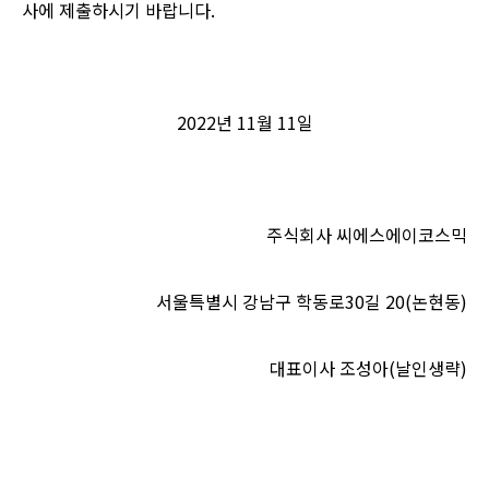
사에 제출하시기 바랍니다
.
2022
년
11
월
11
일
주식회사 씨에스에이코스믹
서울특별시 강남구 학동로
30
길
20(
논현동
)
대표이사 조성아
(
날인생략
)