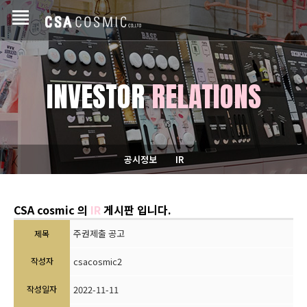
INVESTOR
RELATIONS
공시정보
IR
CSA cosmic 의
IR
게시판 입니다.
주권제출 공고
제목
작성자
csacosmic2
작성일자
2022-11-11