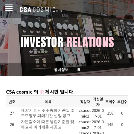
INVESTOR
RELATIONS
공시정보
IR
CSA cosmic 의
IR
게시판 입니다.
작성일
번호
제목
작성자
조회수
추천수
자
csacos
2026-0
제37기 임시주주총회 기준일 및
27
158
0
mic2
7-01
주주명부 폐쇄기간 설정 공고
csacos
2026-0
자본감소에 따른 병합기준일 및
26
145
0
mic2
7-01
채권자 이의제출 재공고
csacos
2026-0